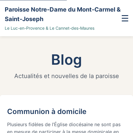
Paroisse Notre-Dame du Mont-Carmel &
Saint-Joseph
Le Luc-en-Provence & Le Cannet-des-Maures
Home
Blog
Blog
Découvrir la paroisse
Actualités et nouvelles de la paroisse
Agenda
Galerie photos
Communion à domicile
Prier
Plusieurs fidèles de l’Église diocésaine ne sont pas
Horaires des messes
en mesure de participer à la messe dominicale en