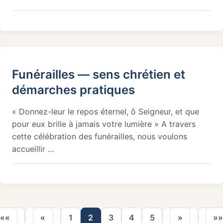
Funérailles — sens chrétien et
démarches pratiques
« Donnez-leur le repos éternel, ô Seigneur, et que
pour eux brille à jamais votre lumière » A travers
cette célébration des funérailles, nous voulons
accueillir …
««
«
1
2
3
4
5
»
»